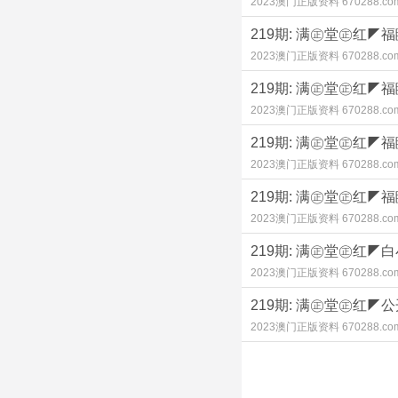
2023澳门正版资料 670288.co
219期: 满㊣堂㊣红◤
2023澳门正版资料 670288.co
219期: 满㊣堂㊣红◤
2023澳门正版资料 670288.co
219期: 满㊣堂㊣红◤
2023澳门正版资料 670288.co
219期: 满㊣堂㊣红◤
2023澳门正版资料 670288.co
219期: 满㊣堂㊣红◤
2023澳门正版资料 670288.co
219期: 满㊣堂㊣红◤
2023澳门正版资料 670288.co