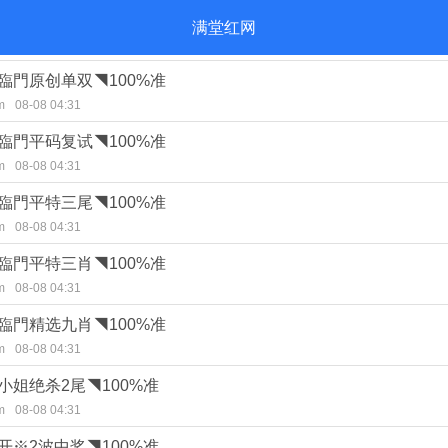
满堂红网
福臨門原创单双◥100%准
m
08-08 04:31
福臨門平码复试◥100%准
m
08-08 04:31
福臨門平特三尾◥100%准
m
08-08 04:31
福臨門平特三肖◥100%准
m
08-08 04:31
福臨門精选九肖◥100%准
m
08-08 04:31
白小姐绝杀2尾◥100%准
m
08-08 04:31
公开※2波中奖◥100%准