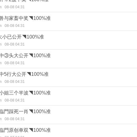
m
08-08 04:31
野兽与家畜中奖◥100%准
m
08-08 04:31
T大小已公开◥100%准
m
08-08 04:31
必中③头大公开◥100%准
m
08-08 04:31
必中5行大公开◥100%准
m
08-08 04:31
白小姐三个半波◥100%准
m
08-08 04:31
福臨門踩死一肖◥100%准
m
08-08 04:31
福臨門原创单双◥100%准