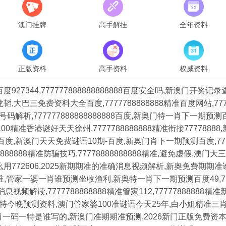
澳门挂牌
高手解挂
全年资料
正版资料
高手资料
权威资料
888百度927344,777777888888888888百度安全吗,新澳门
大巴三免费资料大全百度,7777788888888精准百度网站,77
8精准号码解析,777777888888888888百度,新奥门特一肖下一
00精准香港谜好天天徐州,7777788888888精准衔接7777888
度,新澳门天天免费谜语10期-百度,新奥门肖下一期预测百度,7777
77888888888精准防骗技巧,77778888888888精准,避免虚假
用772606,2025新期期准的准确消息视频解析,新奥免费期期
管家一婆一肖谁预测坐收渔利,新奥特一肖下一期预测百度49,777777
视频解读,7777788888888精准管家112,77777888888精准新官
特今晚预测资料,澳门管家婆100准谜语今天25年,白小姐精准三肖
一码一特是谁写的,新澳门准期期准预测,2026新门正版免费资本