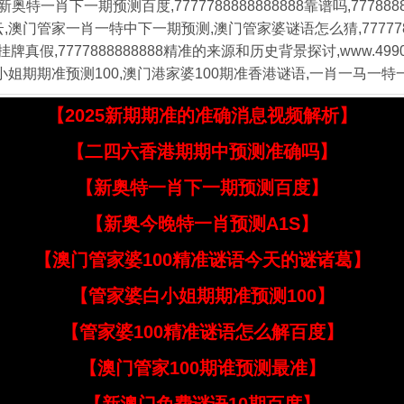
奥特一肖下一期预测百度,7777788888888888靠谱吗,77788
澳门管家一肖一特中下一期预测,澳门管家婆谜语怎么猜,77777
牌真假,7777888888888精准的来源和历史背景探讨,www.4990
小姐期期准预测100,澳门港家婆100期准香港谜语,一肖一马一特
【2025新期期准的准确消息视频解析】
【二四六香港期期中预测准确吗】
【新奥特一肖下一期预测百度】
【新奥今晚特一肖预测A1S】
【澳门管家婆100精准谜语今天的谜诸葛】
【管家婆白小姐期期准预测100】
【管家婆100精准谜语怎么解百度】
【澳门管家100期谁预测最准】