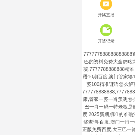
开奖直播
开奖记录
777777888888888
巴的资料免费大全虎略龙韬,
骗,777778888888
语10期百度,澳门管家婆1
婆100精准谜语怎么解百
777778888888,77
康,管家一婆一肖预测怎么
巴一肖一码一特老板是谁,
度,2025新期期准的准确消息
奖查询-百度,澳门一肖一
正版免费百度,大三巴一肖