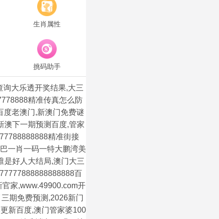
生肖属性
挑码助手
开奖记录查询大乐透开奖结果,大三
7778888精准传真怎么防
期预测百度老澳门,新澳门免费谜
8,新澳下一期预测百度,管家
788888888精准街接
,澳门大三巴一肖一码一特大鹏湾美
准谁是好人大结局,澳门大三
888888888888百
家,www.49900.com开
三期免费预测,2026新门
更新百度,澳门管家婆100